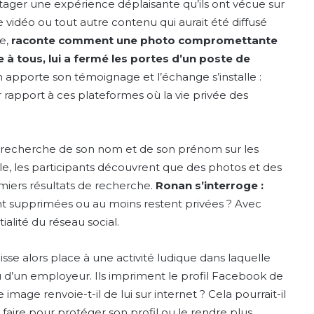
tager une expérience déplaisante qu’ils ont vécue sur
vidéo ou tout autre contenu qui aurait été diffusé
le,
raconte comment une photo compromettante
e à tous, lui a fermé les portes d’un poste de
apporte son témoignage et l’échange s’installe :
r rapport à ces plateformes où la vie privée des
ne recherche de son nom et de son prénom sur les
le, les participants découvrent que des photos et des
iers résultats de recherche.
Ronan s’interroge :
t supprimées ou au moins restent privées ? Avec
ialité du réseau social.
isse alors place à une activité ludique dans laquelle
u d’un employeur. Ils impriment le profil Facebook de
image renvoie-t-il de lui sur internet ? Cela pourrait-il
l faire pour protéger son profil ou le rendre plus