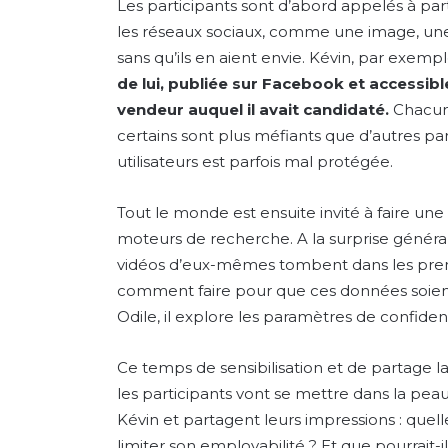
Les participants sont d’abord appelés à par
les réseaux sociaux, comme une image, une 
sans qu’ils en aient envie. Kévin, par exemp
de lui, publiée sur Facebook et accessibl
vendeur auquel il avait candidaté.
Chacun 
certains sont plus méfiants que d’autres pa
utilisateurs est parfois mal protégée.
Tout le monde est ensuite invité à faire u
moteurs de recherche. A la surprise généra
vidéos d’eux-mêmes tombent dans les prem
comment faire pour que ces données soien
Odile, il explore les paramètres de confident
Ce temps de sensibilisation et de partage la
les participants vont se mettre dans la pea
Kévin et partagent leurs impressions : quelle 
limiter son employabilité ? Et que pourrait-i