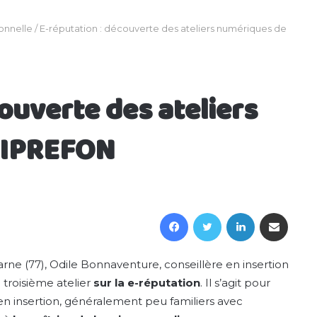
ionnelle
/
E-réputation : découverte des ateliers numériques de
ouverte des ateliers
AIPREFON
Facebook
Twitter
Linkedin
Partager par email
rne (77), Odile Bonnaventure, conseillère en insertion
troisième atelier
sur la e-réputation
. Il s’agit pour
s en insertion, généralement peu familiers avec