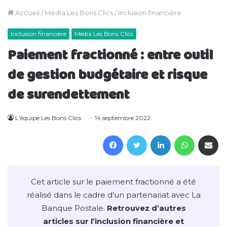
Accueil
/
Média Les Bons Clics
/
Inclusion financière
Inclusion financière
Média Les Bons Clics
Paiement fractionné : entre outil
de gestion budgétaire et risque
de surendettement
L'équipe Les Bons Clics
14 septembre 2022
Facebook
Twitter
Linkedin
WhatsAp
Partager 
Cet article sur le paiement fractionné a été
réalisé dans le cadre d’un partenariat avec La
Banque Postale.
Retrouvez d’autres
articles sur l’inclusion financière et