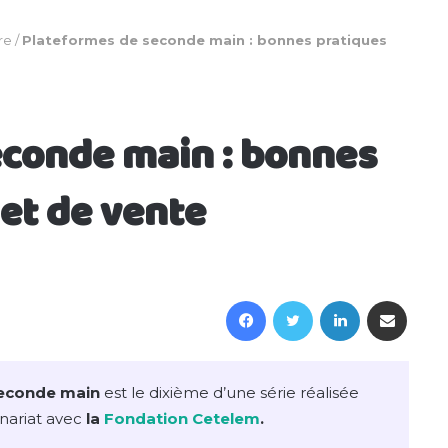
re
/
Plateformes de seconde main : bonnes pratiques
econde main : bonnes
 et de vente
Facebook
Twitter
Linkedin
Partager par email
seconde main
est le dixième d’une série réalisée
enariat avec
la
Fondation Cetelem
.