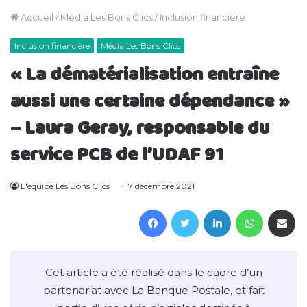
Accueil
/
Média Les Bons Clics
/
Inclusion financière
Inclusion financière
Média Les Bons Clics
« La dématérialisation entraîne
aussi une certaine dépendance »
– Laura Geray, responsable du
service PCB de l’UDAF 91
L'équipe Les Bons Clics
7 décembre 2021
Facebook
Twitter
Linkedin
WhatsAp
Partager 
Cet article a été réalisé dans le cadre d’un
partenariat avec La Banque Postale, et fait