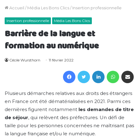
Accueil
/
Média Les Bons Clics
/
Insertion professionnelle
Insertion professionnelle
Média Les Bons Clics
Barrière de la langue et
formation au numérique
Cécile Wursthorn
11 février 2022
Facebook
Twitter
Linkedin
WhatsAp
Partager 
Plusieurs démarches relatives aux droits des étrangers
en France ont été dématérialisées en 2021. Parmi ces
dernières figurent notamment
les demandes de titre
de séjour
, qui relèvent des préfectures. Un défi de
taille pour les personnes concernées ne maîtrisant pas
la langue française et/ou le numérique.