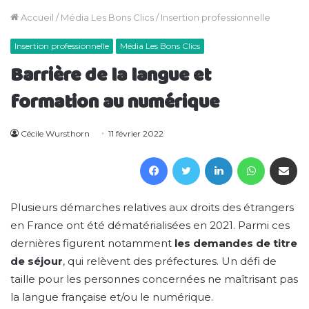
Accueil
/
Média Les Bons Clics
/
Insertion professionnelle
Insertion professionnelle
Média Les Bons Clics
Barrière de la langue et
formation au numérique
Cécile Wursthorn
11 février 2022
Facebook
Twitter
Linkedin
WhatsAp
Partager 
Plusieurs démarches relatives aux droits des étrangers
en France ont été dématérialisées en 2021. Parmi ces
dernières figurent notamment
les demandes de titre
de séjour
, qui relèvent des préfectures. Un défi de
taille pour les personnes concernées ne maîtrisant pas
la langue française et/ou le numérique.