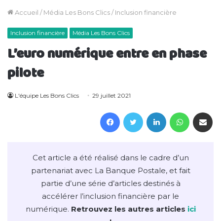
Accueil
/
Média Les Bons Clics
/
Inclusion financière
Inclusion financière
Média Les Bons Clics
L’euro numérique entre en phase
pilote
L'équipe Les Bons Clics
29 juillet 2021
Facebook
Twitter
Linkedin
WhatsAp
Partager 
Cet article a été réalisé dans le cadre d’un
partenariat avec La Banque Postale, et fait
partie d’une série d’articles destinés à
accélérer l’inclusion financière par le
numérique.
Retrouvez les autres articles
ici