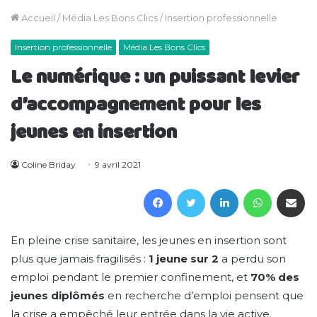
Accueil
/
Média Les Bons Clics
/
Insertion professionnelle
Insertion professionnelle
Média Les Bons Clics
Le numérique : un puissant levier
d’accompagnement pour les
jeunes en insertion
Coline Briday
9 avril 2021
Facebook
Twitter
Linkedin
WhatsAp
Partager 
En pleine crise sanitaire, les jeunes en insertion sont
plus que jamais fragilisés :
1 jeune sur 2
a perdu son
emploi pendant le premier confinement, et
70% des
jeunes diplômés
en recherche d’emploi pensent que
la crise a empêché leur entrée dans la vie active.