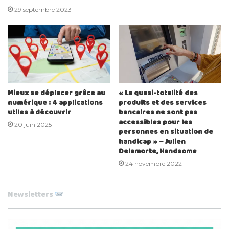
29 septembre 2023
Mieux se déplacer grâce au
« La quasi-totalité des
numérique : 4 applications
produits et des services
utiles à découvrir
bancaires ne sont pas
accessibles pour les
20 juin 2025
personnes en situation de
handicap » – Julien
Delamorte, Handsome
24 novembre 2022
Newsletters