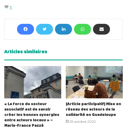
3
Articles similaires
« La force du secteur
[Article participatif] Mise en
associatif est de savoir
réseau des acteurs de la
créer les bonnes synergies
solidarité en Guadeloupe
entre acteurs locaux » –
25 octobre 2022
Marie-France Pazzé