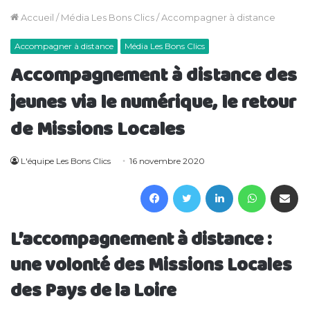
Accueil
/
Média Les Bons Clics
/
Accompagner à distance
Accompagner à distance
Média Les Bons Clics
Accompagnement à distance des
jeunes via le numérique, le retour
de Missions Locales
L'équipe Les Bons Clics
16 novembre 2020
Facebook
Twitter
Linkedin
WhatsAp
Partager 
L’accompagnement à distance :
une volonté des Missions Locales
des Pays de la Loire