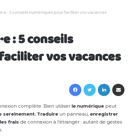
e : 5 conseils numériques pour faciliter vos vacances
 : 5 conseils
aciliter vos vacances
Facebook
Twitter
Linkedin
Partager par email
exion complète. Bien utiliser
le numérique
peut
us sereinement. Traduire
un panneau,
enregistrer
les frais
de connexion à l’étranger : autant de gestes
e.