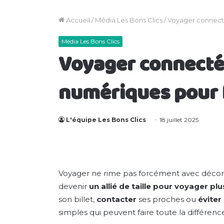
Accueil
/
Média Les Bons Clics
/
Voyager connecté·
Média Les Bons Clics
Voyager connecté·e
numériques pour f
L'équipe Les Bons Clics
18 juillet 2025
Voyager ne rime pas forcément avec déconn
devenir
un allié de taille pour voyager pl
son billet,
contacter
ses proches ou
éviter 
simples qui peuvent faire toute la différenc