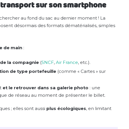
de transport sur son smartphone
s chercher au fond du sac au dernier moment ! La
osent désormais des formats dématérialisés, simples
ée de main
:
n de la compagnie
(
SNCF
,
Air France
, etc.).
tion de type portefeuille
(comme « Cartes » sur
t
et le retrouver dans sa galerie photo
: une
que de réseau au moment de présenter le billet.
es ; elles sont aussi
plus écologiques
, en limitant