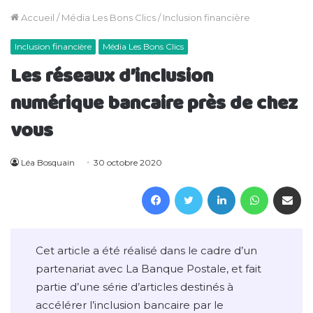
Accueil
/
Média Les Bons Clics
/
Inclusion financière
Inclusion financière
Média Les Bons Clics
Les réseaux d’inclusion
numérique bancaire près de chez
vous
Léa Bosquain
30 octobre 2020
Facebook
Twitter
Linkedin
WhatsAp
Partager 
Cet article a été réalisé dans le cadre d’un
partenariat avec La Banque Postale, et fait
partie d’une série d’articles destinés à
accélérer l’inclusion bancaire par le