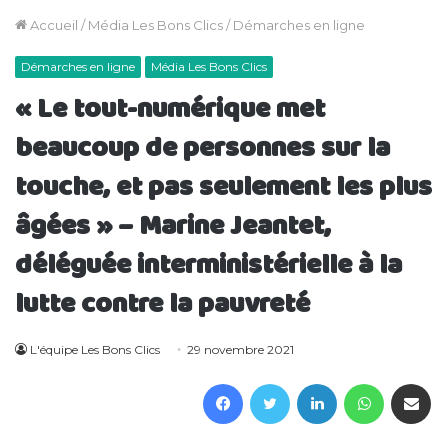
Accueil
/
Média Les Bons Clics
/
Démarches en ligne
Démarches en ligne
Média Les Bons Clics
« Le tout-numérique met
beaucoup de personnes sur la
touche, et pas seulement les plus
âgées » – Marine Jeantet,
déléguée interministérielle à la
lutte contre la pauvreté
L'équipe Les Bons Clics
29 novembre 2021
Facebook
Twitter
Linkedin
WhatsAp
Partager 