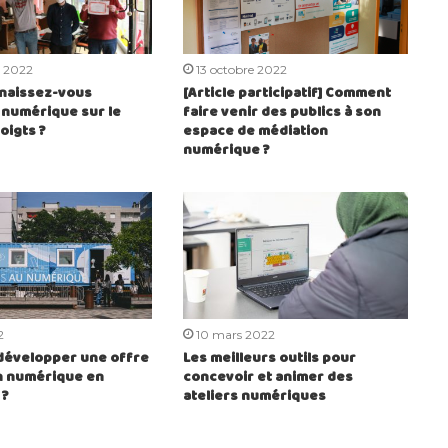
e 2022
13 octobre 2022
nnaissez-vous
[Article participatif] Comment
n numérique sur le
faire venir des publics à son
oigts ?
espace de médiation
numérique ?
2
10 mars 2022
évelopper une offre
Les meilleurs outils pour
on numérique en
concevoir et animer des
 ?
ateliers numériques