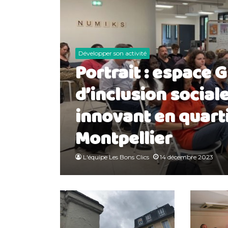
Développer son activité
Portrait : espace G
d’inclusion social
innovant en quarti
Montpellier
L'équipe Les Bons Clics
14 décembre 2023