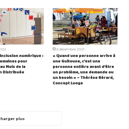
2022
6 décembre 2021
’inclusion numérique :
« Quand une personne arrive à
semaines pour
une Guitoune, c’est une
 au Mois de la
personne entière avant d’être
n Distribuée
un problème, une demande ou
un besoin » – Thérèse Bérard,
Concept Luoga
harger plus