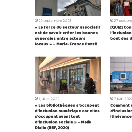
29 septembre 2023
27 octobr
« La force du secteur associatif
[QUIZ] Co
est de savoir créer les bonnes
l’inclusio
synergies entre acteurs
bout des d
locaux » – Marie-France Pazzé
1 juillet 2022
7 juin 202
« Les bibliothèques s’occupent
Comment d
d’inclusion numérique car elles
d’inclusi
s’occupent avant tout
itinérance
d’inclusion sociale » – Malik
Diallo (BBF, 2020)