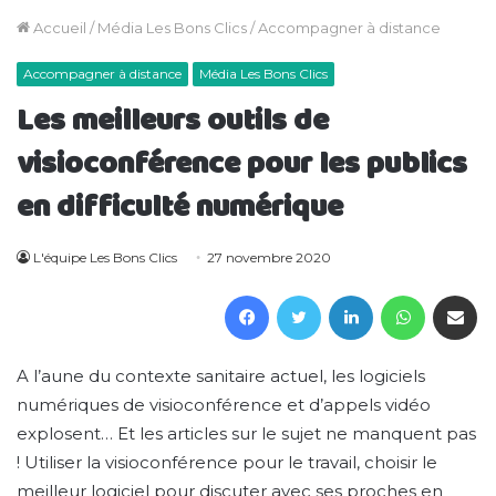
Accueil
/
Média Les Bons Clics
/
Accompagner à distance
Accompagner à distance
Média Les Bons Clics
Les meilleurs outils de
visioconférence pour les publics
en difficulté numérique
L'équipe Les Bons Clics
27 novembre 2020
Facebook
Twitter
Linkedin
WhatsAp
Partager 
A l’aune du contexte sanitaire actuel, les logiciels
numériques de visioconférence et d’appels vidéo
explosent… Et les articles sur le sujet ne manquent pas
! Utiliser la visioconférence pour le travail, choisir le
meilleur logiciel pour discuter avec ses proches en