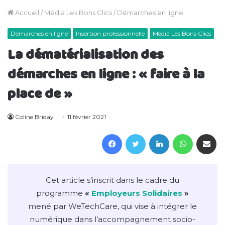
Accueil
/
Média Les Bons Clics
/
Démarches en ligne
Démarches en ligne
Insertion professionnelle
Média Les Bons Clics
La dématérialisation des
démarches en ligne : « faire à la
place de »
Coline Briday
11 février 2021
Facebook
Twitter
Linkedin
WhatsAp
Partager 
Cet article s’inscrit dans le cadre du
programme
«
Employeurs Solidaires
»
mené par WeTechCare, qui vise à intégrer le
numérique dans l’accompagnement socio-