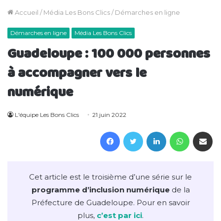
Accueil
/
Média Les Bons Clics
/
Démarches en ligne
Démarches en ligne
Média Les Bons Clics
Guadeloupe : 100 000 personnes
à accompagner vers le
numérique
L'équipe Les Bons Clics
21 juin 2022
Facebook
Twitter
Linkedin
WhatsAp
Partager 
Cet article est le troisième d’une série sur le
programme d’inclusion numérique
de la
Préfecture de Guadeloupe. Pour en savoir
plus,
c’est par ici
.