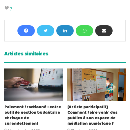
7
Articles similaires
Paiement fractionné : entre
[Article participatif]
outil de gestion budgétaire
Comment faire venir des
et risque de
publics à son espace de
surendettement
médiation numérique ?