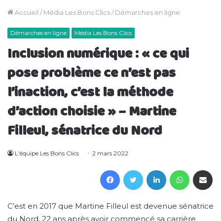
Accueil
/
Média Les Bons Clics
/
Démarches en ligne
Démarches en ligne
Média Les Bons Clics
Inclusion numérique : « ce qui
pose problème ce n’est pas
l’inaction, c’est la méthode
d’action choisie » – Martine
Filleul, sénatrice du Nord
L'équipe Les Bons Clics
2 mars 2022
Facebook
Twitter
Linkedin
WhatsAp
Partager 
C’est en 2017 que Martine Filleul est devenue sénatrice
du Nord, 22 ans après avoir commencé sa carrière