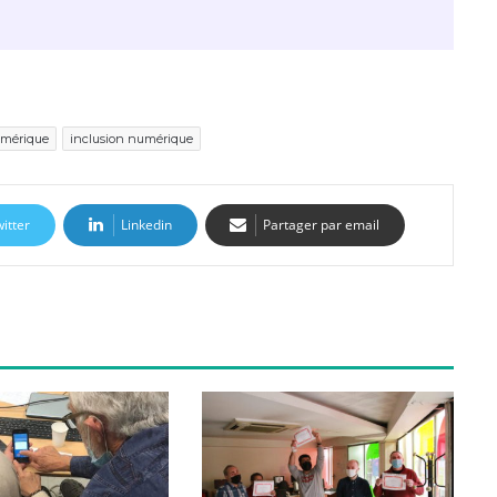
numérique
inclusion numérique
itter
Linkedin
Partager par email