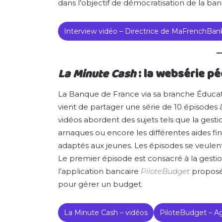
dans l’objectif de démocratisation de la b
Interview vidéo – Directrice de MaFrenchBan
La Minute Cash
: la websérie p
La Banque de France via sa branche Éduca
vient de partager une série de 10 épisodes à
vidéos abordent des sujets tels que la gest
arnaques ou encore les différentes aides fin
adaptés aux jeunes. Les épisodes se veulent
Le premier épisode est consacré à la gestio
l’application bancaire
PiloteBudget
proposée
pour gérer un budget.
La Minute Cash – vidéos
PiloteBudget – Ag