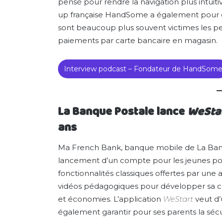
pensé pour rendre la navigation plus intuit
up française HandSome a également pour ob
sont beaucoup plus souvent victimes les pers
paiements par carte bancaire en magasin.
Interview podcast – Fondateur de HandSom
La Banque Postale lance
WeSta
ans
Ma French Bank, banque mobile de La Banq
lancement d’un compte pour les jeunes pouv
fonctionnalités classiques offertes par une 
vidéos pédagogiques pour développer sa cu
et économies. L’application
WeStart
veut d’
également garantir pour ses parents la sécu