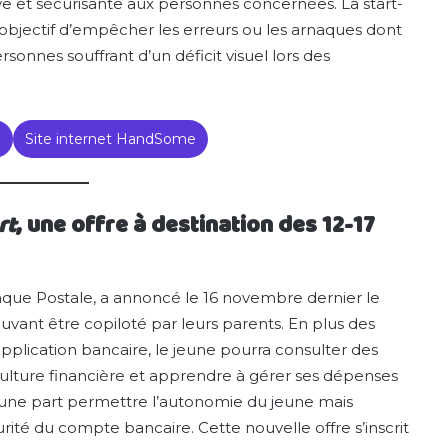
ive et sécurisante aux personnes concernées. La start-
jectif d’empêcher les erreurs ou les arnaques dont
onnes souffrant d’un déficit visuel lors des
e
Site internet HandSome
rt
, une offre à destination des 12-17
ue Postale, a annoncé le 16 novembre dernier le
ant être copiloté par leurs parents. En plus des
application bancaire, le jeune pourra consulter des
lture financière et apprendre à gérer ses dépenses
une part permettre l’autonomie du jeune mais
rité du compte bancaire. Cette nouvelle offre s’inscrit