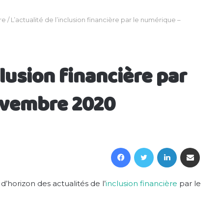
re
/
L’actualité de l’inclusion financière par le numérique –
clusion financière par
ovembre 2020
Facebook
Twitter
Linkedin
Partager par email
horizon des actualités de l’
inclusion financière
par le