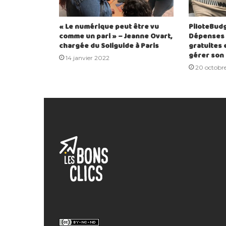
« Le numérique peut être vu
PiloteBudg
comme un pari » – Jeanne Ovart,
Dépenses :
chargée du Soliguide à Paris
gratuites
gérer son
14 janvier 2022
20 octobr