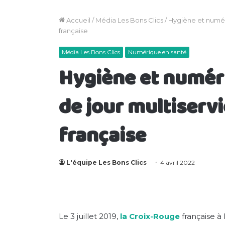
Accueil
/
Média Les Bons Clics
/
Hygiène et numéri
française
Média Les Bons Clics
Numérique en santé
Hygiène et numériq
de jour multiservi
française
L'équipe Les Bons Clics
4 avril 2022
Le 3 juillet 2019,
la Croix-Rouge
française à 