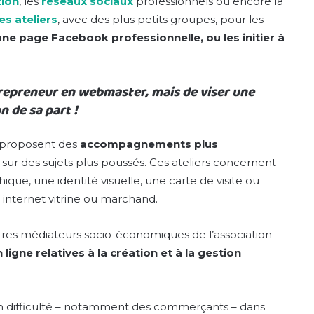
tion
, les
réseaux sociaux
professionnels ou encore la
es ateliers
, avec des plus petits groupes, pour les
une page Facebook professionnelle, ou les initier à
trepreneur en webmaster, mais de viser une
 de sa part !
i proposent des
accompagnements plus
 sur des sujets plus poussés. Ces ateliers concernent
que, une identité visuelle, une carte de visite ou
e internet vitrine ou marchand.
utres médiateurs socio-économiques de l’association
igne relatives à la création et à la gestion
en difficulté – notamment des commerçants – dans