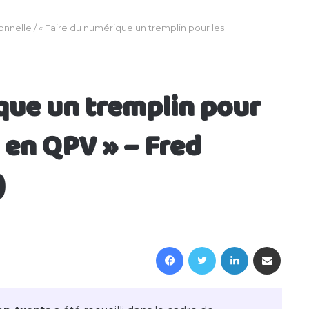
ionnelle
/
« Faire du numérique un tremplin pour les
que un tremplin pour
 en QPV » – Fred
)
Facebook
Twitter
Linkedin
Partager par email